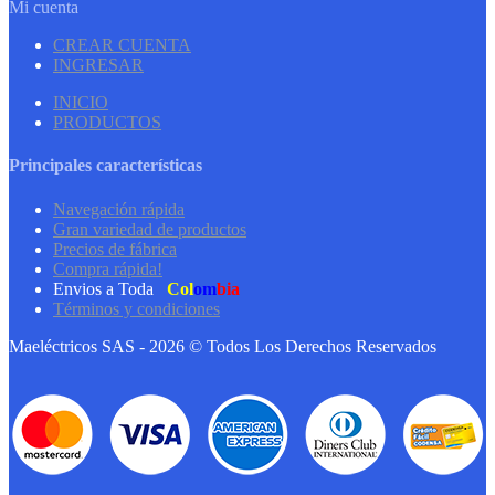
Mi cuenta
CREAR CUENTA
INGRESAR
INICIO
PRODUCTOS
Principales características
Navegación rápida
Gran variedad de productos
Precios de fábrica
Compra rápida!
Envios a Toda
Col
om
bia
Términos y condiciones
Maeléctricos SAS - 2026 © Todos Los Derechos Reservados