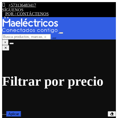
+573136483417
SÍGUENOS
PQR / CONTÁCTENOS
×
✕
Filtrar por precio
—
Aplicar