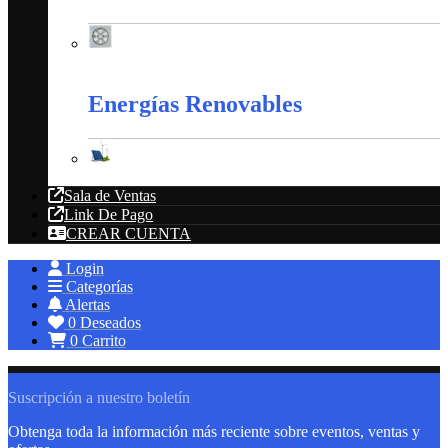
Extractores
Energías Renovables
Energías Renovables
Sala de Ventas
Link De Pago
CREAR CUENTA
Login
Categorías
Alertas
0
Deseados
0
Carrito
Suscripción a nuestro boletín
Obtenga toda la información más reciente sobre eventos, ventas y