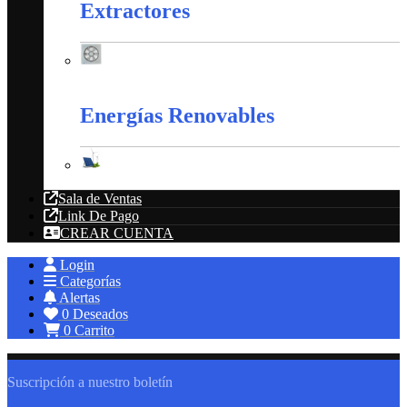
Extractores
Extractores
Energías Renovables
Energías Renovables
Sala de Ventas
Link De Pago
CREAR CUENTA
Login
Categorías
Alertas
0
Deseados
0
Carrito
Suscripción a nuestro boletín