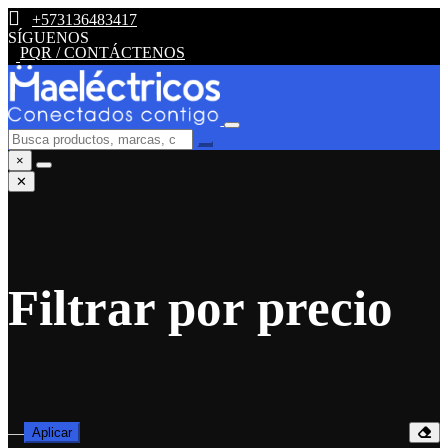
+573136483417
SÍGUENOS
PQR / CONTÁCTENOS
×
✕
Filtrar por precio
—
Aplicar