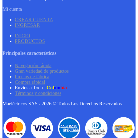
Mi cuenta
CREAR CUENTA
INGRESAR
INICIO
PRODUCTOS
Principales características
Navegación rápida
Gran variedad de productos
Precios de fábrica
Compra rápida!
Envios a Toda
Col
om
bia
Términos y condiciones
Maeléctricos SAS - 2026 © Todos Los Derechos Reservados