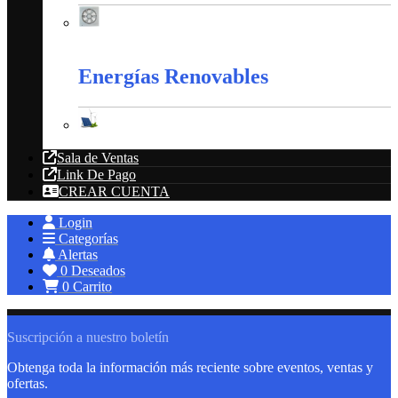
Extractores
Energías Renovables
Energías Renovables
Sala de Ventas
Link De Pago
CREAR CUENTA
Login
Categorías
Alertas
0
Deseados
0
Carrito
Suscripción a nuestro boletín
Obtenga toda la información más reciente sobre eventos, ventas y
ofertas.