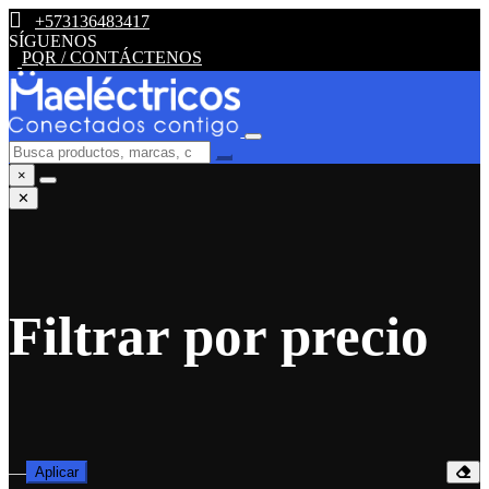
+573136483417
SÍGUENOS
PQR / CONTÁCTENOS
×
✕
Filtrar por precio
—
Aplicar