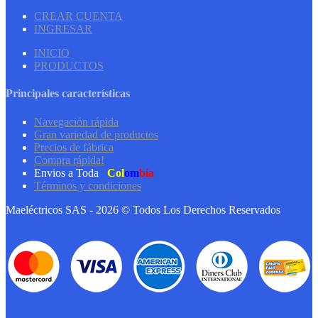
CREAR CUENTA
INGRESAR
INICIO
PRODUCTOS
Principales características
Navegación rápida
Gran variedad de productos
Precios de fábrica
Compra rápida!
Envios a Toda
Col
om
bia
Términos y condiciones
Maeléctricos SAS - 2026 © Todos Los Derechos Reservados