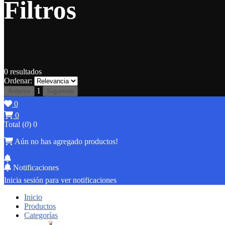
Filtros
0
resultados
Ordenar:
1
Anterior
Siguiente
0
0
Total (
0
)
0
Aún no has agregado productos!
Notificaciones
Inicia sesión para ver notificaciones
Inicio
Productos
Categorías