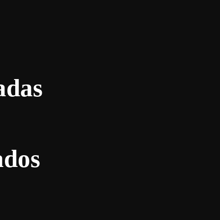
adas
ados