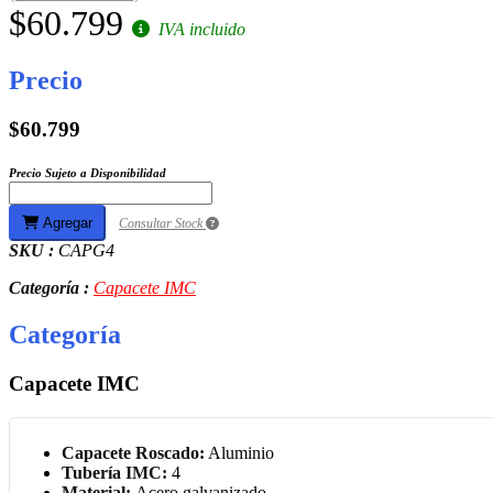
$60.799
IVA incluido
Precio
$60.799
Precio Sujeto a Disponibilidad
Agregar
Consultar Stock
SKU :
CAPG4
Categoría :
Capacete IMC
Categoría
Capacete IMC
Capacete Roscado:
Aluminio
Tubería IMC:
4
Material:
Acero galvanizado