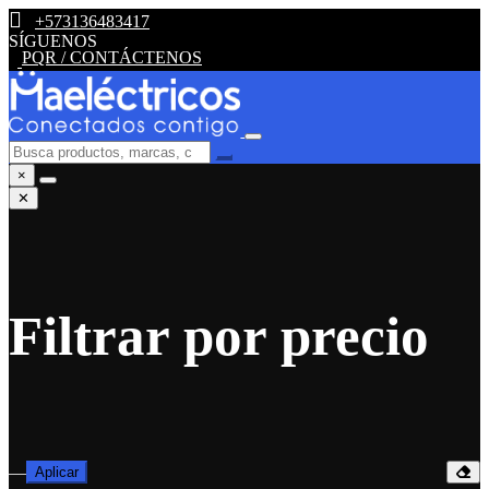
+573136483417
SÍGUENOS
PQR / CONTÁCTENOS
×
✕
Filtrar por precio
—
Aplicar