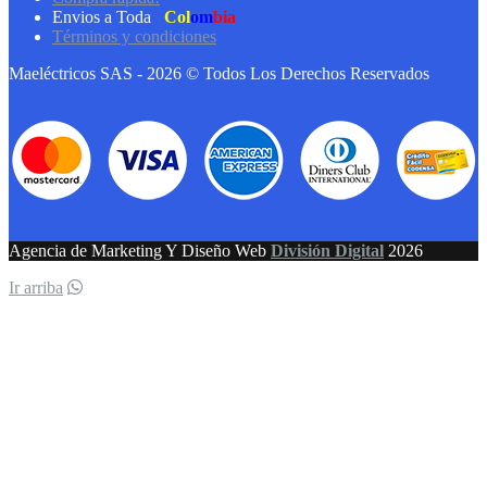
Envios a Toda
Col
om
bia
Términos y condiciones
Maeléctricos SAS - 2026 © Todos Los Derechos Reservados
Agencia de Marketing Y Diseño Web
División Digital
2026
Ir arriba