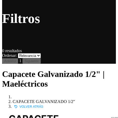
Filtros
0
resultados
Ordenar:
1
Anterior
Siguiente
Capacete Galvanizado 1/2" |
Maeléctricos
CAPACETE GALVANIZADO 1/2"
VOLVER ATRÁS
CAPG