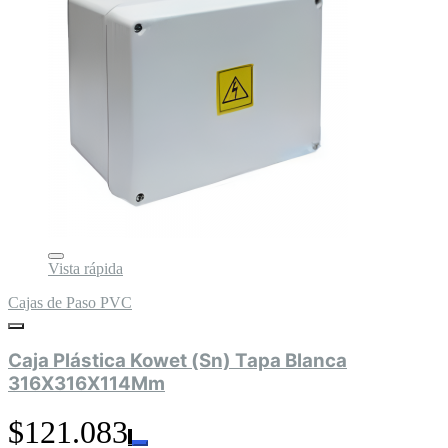
Vista rápida
Cajas de Paso PVC
Caja Plástica Kowet (Sn) Tapa Blanca
316X316X114Mm
$121.083