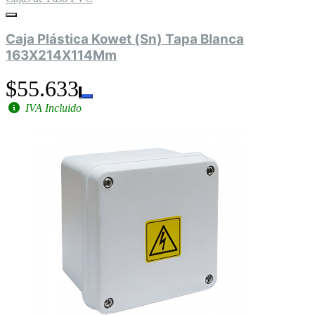
Caja Plástica Kowet (Sn) Tapa Blanca
163X214X114Mm
$55.633
IVA Incluido