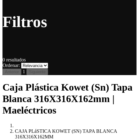
Filtros
0
resultados
Ordenar:
1
Anterior
Siguiente
Caja Plástica Kowet (Sn) Tapa
Blanca 316X316X162mm |
Maeléctricos
CAJA PLáSTICA KOWET (SN) TAPA BLANCA
316X316X162MM