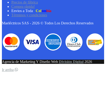
Precios de fábrica
Compra rápida!
Envios a Toda
Col
om
bia
Términos y condiciones
Maeléctricos SAS - 2026 © Todos Los Derechos Reservados
Agencia de Marketing Y Diseño Web
División Digital
2026
Ir arriba