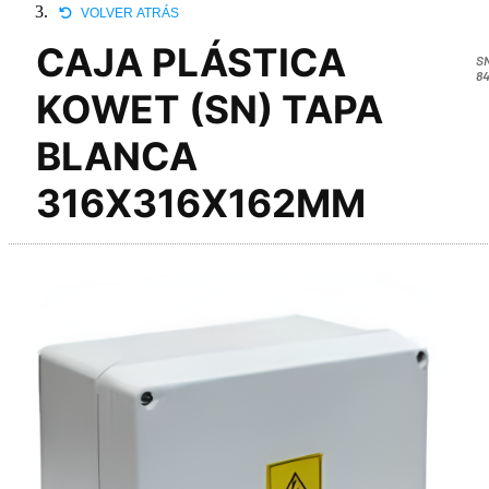
VOLVER ATRÁS
CAJA PLÁSTICA
S
84
KOWET (SN) TAPA
BLANCA
316X316X162MM