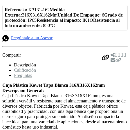
Referencia:
K3131-162
Medida
Externa:
316X316X162Mm
Unidad De Empaque:
6
Grado de
protección:
IP65
Resistencia al impacto:
IK1O
Resistencia al
hilo incandescente:
850°C
Pregúntale a un Asesor
Compartir
Descripción
Calificación
Preguntas
Caja Plástica Kowet Tapa Blanca 316X316X162mm
Descripción General:
Caja Plástica Kowet Tapa Blanca 316X316X162mm, es una
solución versátil y resistente para el almacenamiento y transporte de
diversos objetos. Fabricada por Kowet, esta caja plástica ofrece
durabilidad y practicidad, con una tapa blanca que proporciona un
cierre seguro para proteger su contenido. Su diseño compacto la
hace ideal para una variedad de aplicaciones, desde almacenamiento
doméstico hasta uso industrial.