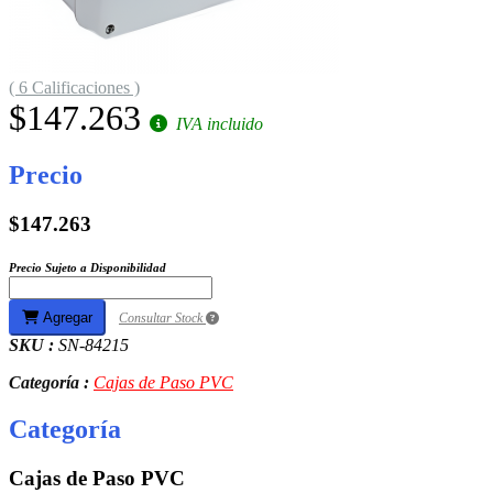
( 6 Calificaciones )
$147.263
IVA incluido
Precio
$147.263
Precio Sujeto a Disponibilidad
Agregar
Consultar Stock
SKU :
SN-84215
Categoría :
Cajas de Paso PVC
Categoría
Cajas de Paso PVC