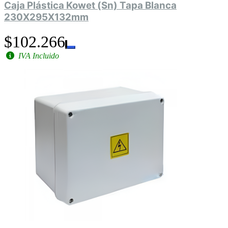
Caja Plástica Kowet (Sn) Tapa Blanca
230X295X132mm
$102.266
IVA Incluido