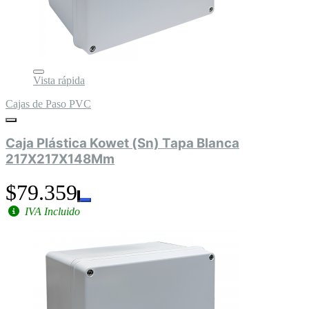
Vista rápida
Cajas de Paso PVC
Caja Plástica Kowet (Sn) Tapa Blanca
217X217X148Mm
$79.359
IVA Incluido