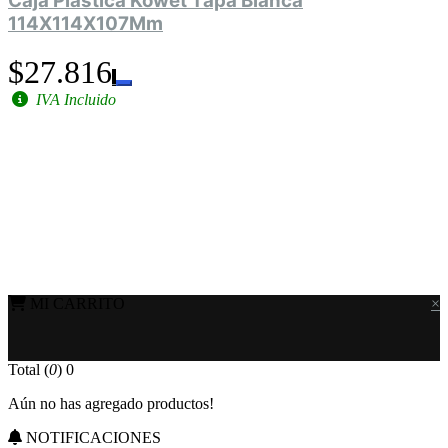
Caja Plástica Kowet Tapa Blanca
114X114X107Mm
$27.816
IVA Incluido
MI CARRITO
×
Total (
0
)
0
Aún no has agregado productos!
NOTIFICACIONES