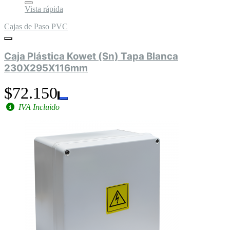
Vista rápida
Cajas de Paso PVC
Caja Plástica Kowet (Sn) Tapa Blanca
230X295X116mm
$72.150
IVA Incluido