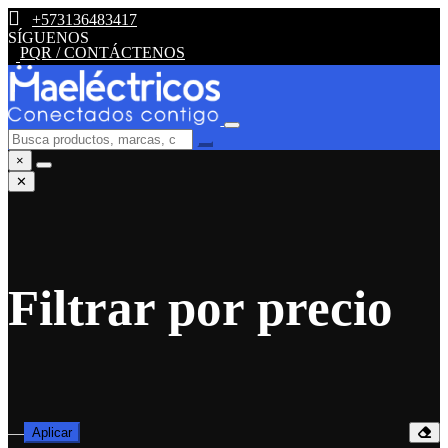
+573136483417
SÍGUENOS
PQR / CONTÁCTENOS
×
✕
Filtrar por precio
—
Aplicar