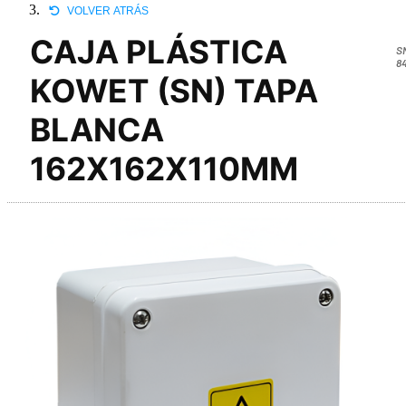
VOLVER ATRÁS
CAJA PLÁSTICA
S
8
KOWET (SN) TAPA
BLANCA
162X162X110MM