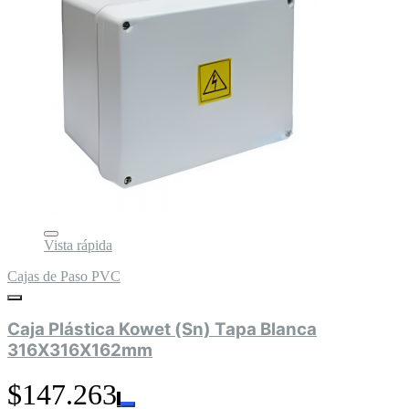
Vista rápida
Cajas de Paso PVC
Caja Plástica Kowet (Sn) Tapa Blanca
316X316X162mm
$147.263