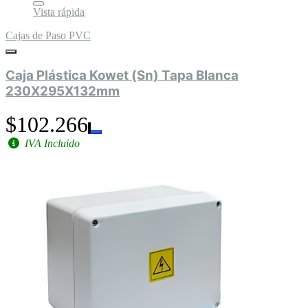
Vista rápida
Cajas de Paso PVC
Caja Plástica Kowet (Sn) Tapa Blanca
230X295X132mm
$102.266
IVA Incluido