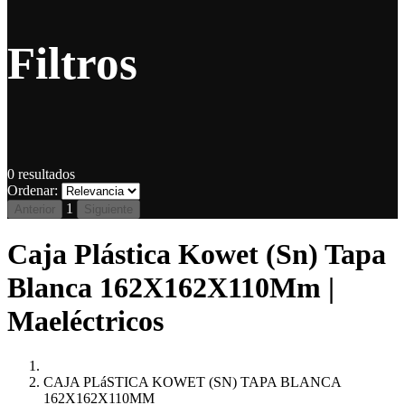
Filtros
0
resultados
Ordenar:
1
Anterior
Siguiente
Caja Plástica Kowet (Sn) Tapa
Blanca 162X162X110Mm |
Maeléctricos
CAJA PLáSTICA KOWET (SN) TAPA BLANCA
162X162X110MM