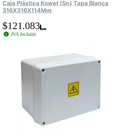
Caja Plástica Kowet (Sn) Tapa Blanca
316X316X114Mm
$121.083
IVA Incluido