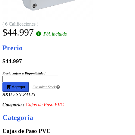
( 6 Calificaciones )
$44.997
IVA incluido
Precio
$44.997
Precio Sujeto a Disponibilidad
Agregar
Consultar Stock
SKU :
SN-84125
Categoría :
Cajas de Paso PVC
Categoría
Cajas de Paso PVC