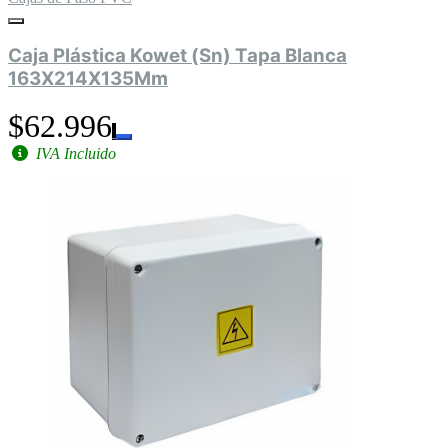
Caja Plástica Kowet (Sn) Tapa Blanca
163X214X135Mm
$62.996
IVA Incluido