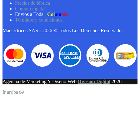
Precios de fábrica
Compra rápida!
Envios a Toda
Col
om
bia
Términos y condiciones
Maeléctricos SAS - 2026 © Todos Los Derechos Reservados
Agencia de Marketing Y Diseño Web
División Digital
2026
Ir arriba