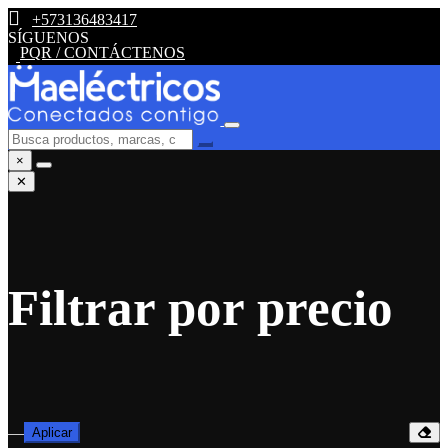
+573136483417
SÍGUENOS
PQR / CONTÁCTENOS
×
✕
Filtrar por precio
—
Aplicar