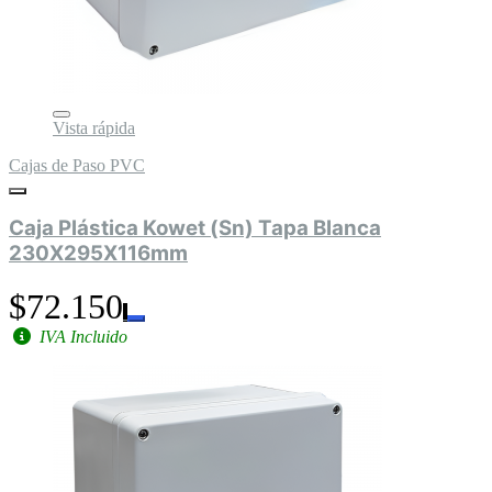
Vista rápida
Cajas de Paso PVC
Caja Plástica Kowet (Sn) Tapa Blanca
230X295X116mm
$72.150
IVA Incluido