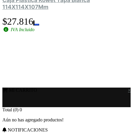
Caja Plástica Kowet Tapa Blanca
114X114X107Mm
$27.816
IVA Incluido
MI CARRITO
×
Total (
0
)
0
Aún no has agregado productos!
NOTIFICACIONES