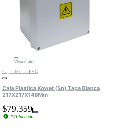
Vista rápida
Cajas de Paso PVC
Caja Plástica Kowet (Sn) Tapa Blanca
217X217X148Mm
$79.359
IVA Incluido