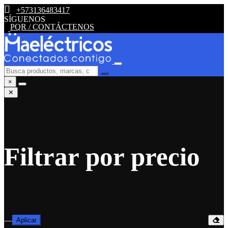
+573136483417
SÍGUENOS
PQR / CONTÁCTENOS
×
✕
Filtrar por precio
—
Aplicar