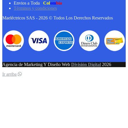
Envios a Toda
Col
om
bia
Términos y condiciones
Maeléctricos SAS - 2026 © Todos Los Derechos Reservados
Agencia de Marketing Y Diseño Web
División Digital
2026
Ir arriba