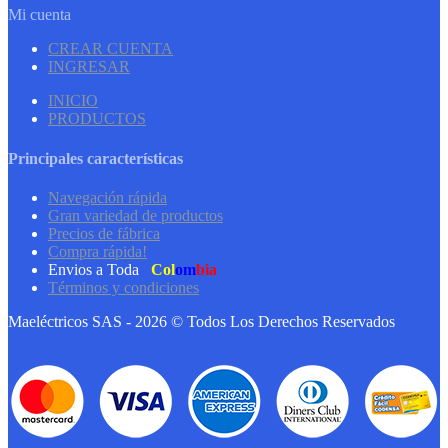
Mi cuenta
CREAR CUENTA
INGRESAR
INICIO
PRODUCTOS
Principales características
Navegación rápida
Gran variedad de productos
Precios de fábrica
Compra rápida!
Envios a Toda
Col
om
bia
Términos y condiciones
Maeléctricos SAS - 2026 © Todos Los Derechos Reservados