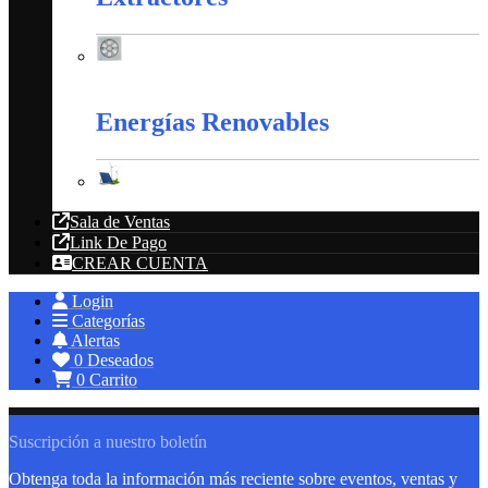
Extractores
Energías Renovables
Energías Renovables
Sala de Ventas
Link De Pago
CREAR CUENTA
Login
Categorías
Alertas
0
Deseados
0
Carrito
Suscripción a nuestro boletín
Obtenga toda la información más reciente sobre eventos, ventas y