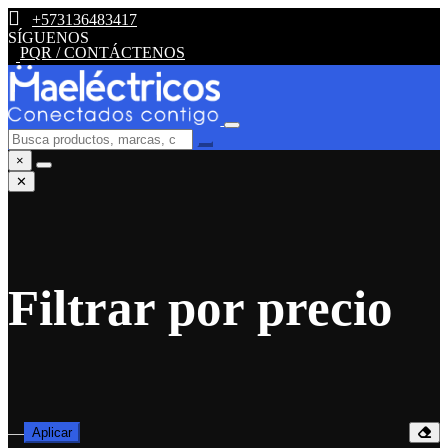
+573136483417
SÍGUENOS
PQR / CONTÁCTENOS
×
✕
Filtrar por precio
—
Aplicar