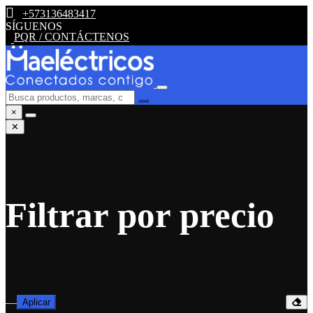
+573136483417
SÍGUENOS
PQR / CONTÁCTENOS
×
✕
Filtrar por precio
—
Aplicar