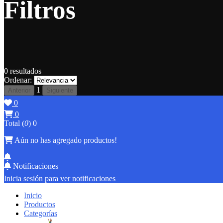
Filtros
0
resultados
Ordenar:
1
Anterior
Siguiente
0
0
Total (
0
)
0
Aún no has agregado productos!
Notificaciones
Inicia sesión para ver notificaciones
Inicio
Productos
Categorías