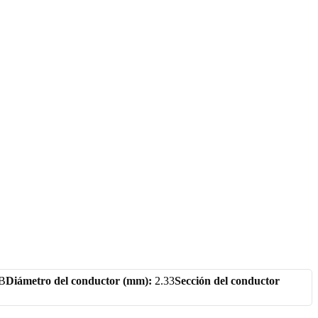
 B
Diámetro del conductor (mm):
2.33
Sección del conductor