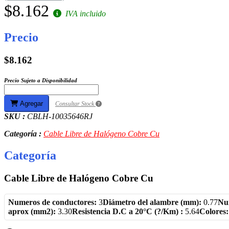
$8.162
IVA incluido
Precio
$8.162
Precio Sujeto a Disponibilidad
Agregar
Consultar Stock
SKU :
CBLH-10035646RJ
Categoría :
Cable Libre de Halógeno Cobre Cu
Categoría
Cable Libre de Halógeno Cobre Cu
Numeros de conductores:
3
Diámetro del alambre (mm):
0.77
Nu
aprox (mm2):
3.30
Resistencia D.C a 20°C (?/Km) :
5.64
Colores