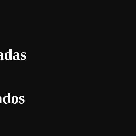
adas
ados