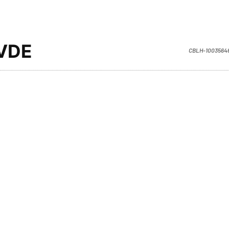
VDE
CBLH-1003564