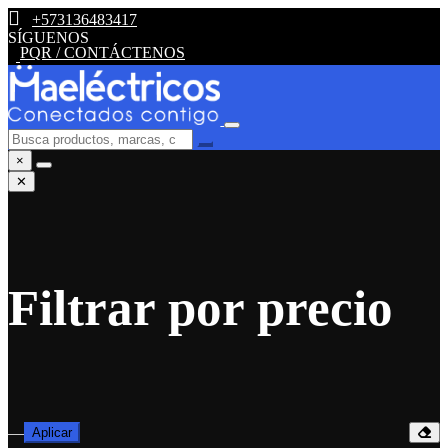
+573136483417
SÍGUENOS
PQR / CONTÁCTENOS
×
✕
Filtrar por precio
—
Aplicar