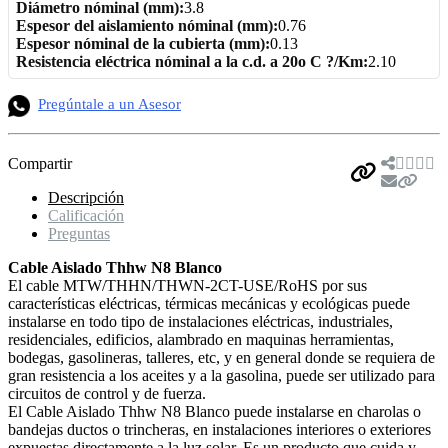
Diámetro nóminal (mm):
3.8
Espesor del aislamiento nóminal (mm):
0.76
Espesor nóminal de la cubierta (mm):
0.13
Resistencia eléctrica nóminal a la c.d. a 20o C ?/Km:
2.10
Pregúntale a un Asesor
Compartir
Descripción
Calificación
Preguntas
Cable Aislado Thhw N8 Blanco
El cable MTW/THHN/THWN-2CT-USE/RoHS por sus
características eléctricas, térmicas mecánicas y ecológicas puede
instalarse en todo tipo de instalaciones eléctricas, industriales,
residenciales, edificios, alambrado en maquinas herramientas,
bodegas, gasolineras, talleres, etc, y en general donde se requiera de
gran resistencia a los aceites y a la gasolina, puede ser utilizado para
circuitos de control y de fuerza.
El Cable Aislado Thhw N8 Blanco puede instalarse en charolas o
bandejas ductos o trincheras, en instalaciones interiores o exteriores
expuestas directamente a la luz solar. Es un producto que cuida y