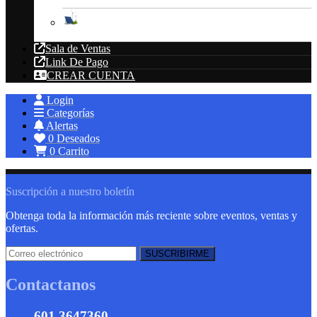
Energías Renovables
Sala de Ventas
Link De Pago
CREAR CUENTA
Login
Categorías
Alertas
0
Deseados
0
Carrito
Suscripción a nuestro boletín
Obtenga toda la información más reciente sobre eventos, ventas y
ofertas.
Contactanos
601 3647360