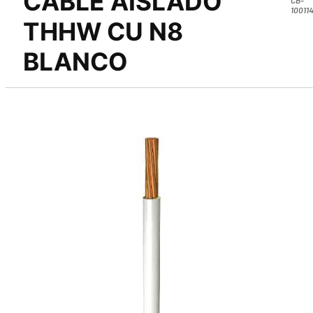
CABLE AISLADO
10011
THHW CU N8
BLANCO