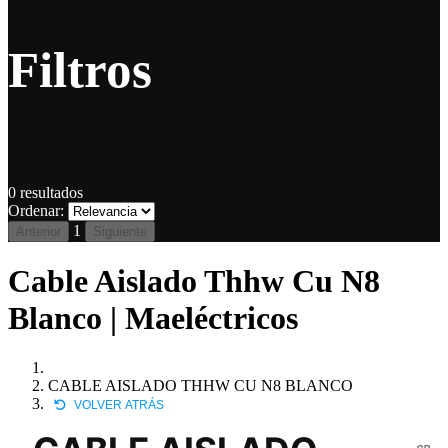
Filtros
0
resultados
Ordenar:
1
Anterior
Siguiente
Cable Aislado Thhw Cu N8
Blanco | Maeléctricos
CABLE AISLADO THHW CU N8 BLANCO
VOLVER ATRÁS
CB-