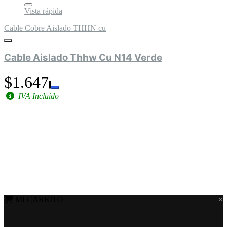
Vista rápida
Cable Cobre Aislado THHN cu
Cable Aislado Thhw Cu N14 Verde
$1.647
IVA Incluido
MI CARRITO
×