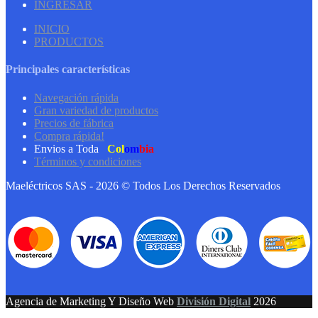
INGRESAR
INICIO
PRODUCTOS
Principales características
Navegación rápida
Gran variedad de productos
Precios de fábrica
Compra rápida!
Envios a Toda
Col
om
bia
Términos y condiciones
Maeléctricos SAS - 2026 © Todos Los Derechos Reservados
Agencia de Marketing Y Diseño Web
División Digital
2026