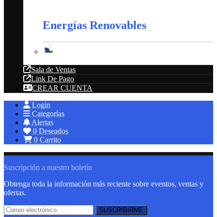
Extractores
Energías Renovables
Energías Renovables
Sala de Ventas
Link De Pago
CREAR CUENTA
Login
Categorías
Alertas
0
Deseados
0
Carrito
Suscripción a nuestro boletín
Obtenga toda la información más reciente sobre eventos, ventas y
ofertas.