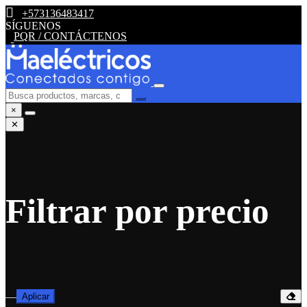
+573136483417
SÍGUENOS
PQR / CONTÁCTENOS
×
✕
Filtrar por precio
—
Aplicar