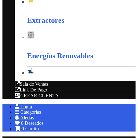
Productos en Promoción
Extractores
Extractores
Energías Renovables
Energías Renovables
Sala de Ventas
Link De Pago
CREAR CUENTA
Login
Categorías
Alertas
0
Deseados
0
Carrito