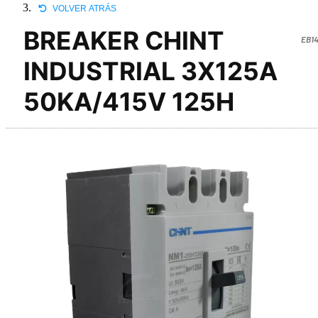
VOLVER ATRÁS
BREAKER CHINT
EB14
INDUSTRIAL 3X125A
50KA/415V 125H