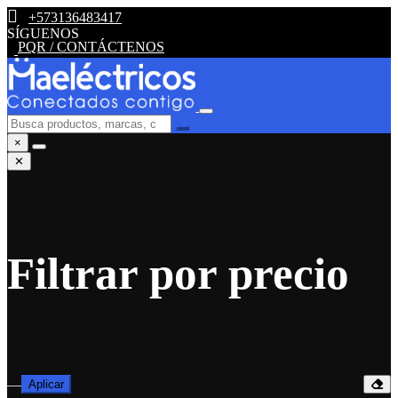
+573136483417
SÍGUENOS
PQR / CONTÁCTENOS
×
✕
Filtrar por precio
—
Aplicar