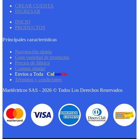
CREAR CUENTA
INGRESAR
INICIO
PRODUCTOS
Principales características
Navegación rápida
Gran variedad de productos
Precios de fábrica
Compra rápida!
Envios a Toda
Col
om
bia
Términos y condiciones
Maeléctricos SAS - 2026 © Todos Los Derechos Reservados