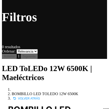
Filtros
0
resultados
Ordenar:
1
Anterior
Siguiente
LED ToLEDo 12W 6500K |
Maeléctricos
BOMBILLO LED TOLEDO 12W 6500K
VOLVER ATRÁS
P276