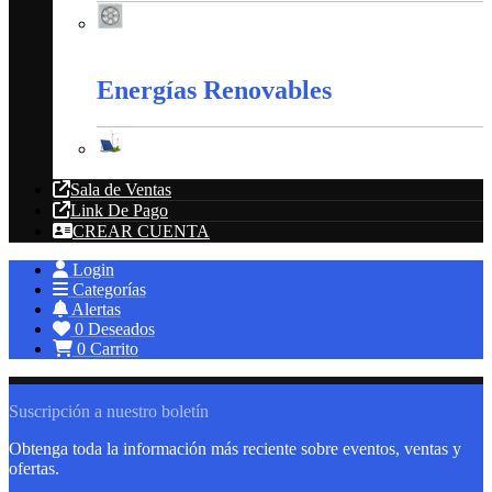
Extractores
Energías Renovables
Energías Renovables
Sala de Ventas
Link De Pago
CREAR CUENTA
Login
Categorías
Alertas
0
Deseados
0
Carrito
Suscripción a nuestro boletín
Obtenga toda la información más reciente sobre eventos, ventas y
ofertas.