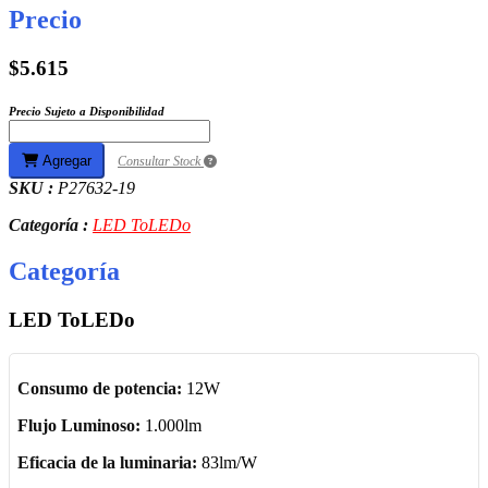
Precio
$5.615
Precio Sujeto a Disponibilidad
Agregar
Consultar Stock
SKU :
P27632-19
Categoría :
LED ToLEDo
Categoría
LED ToLEDo
Consumo de potencia:
12W
Flujo Luminoso:
1.000lm
Eficacia de la luminaria:
83lm/W