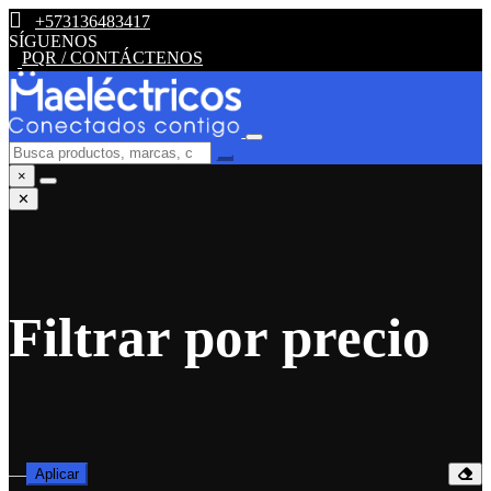
+573136483417
SÍGUENOS
PQR / CONTÁCTENOS
×
✕
Filtrar por precio
—
Aplicar