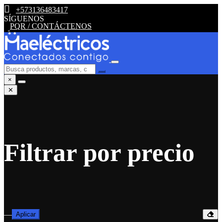
+573136483417
SÍGUENOS
PQR / CONTÁCTENOS
×
✕
Filtrar por precio
—
Aplicar