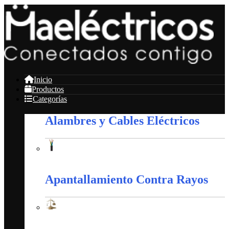
Inicio
Productos
Categorías
Alambres y Cables Eléctricos
Alambres y Cables Eléctricos
Apantallamiento Contra Rayos
Apantallamiento Contra Rayos