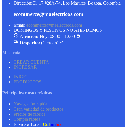
Dirección:
Cl. 17 #28A-74, Los Mártires, Bogotá, Colombia
ecommerce@maelectricos.com
Email:
ecommerce@maelectricos.com
DOMINGOS Y FESTIVOS NO ATENDEMOS
Atención:
Hoy: 08:00 – 12:00
Despacho:
(Cerrado)
Mi cuenta
CREAR CUENTA
INGRESAR
INICIO
PRODUCTOS
Principales características
Navegación rápida
Gran variedad de productos
Precios de fábrica
Compra rápida!
Envios a Toda
Col
om
bia