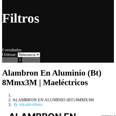
Filtros
0
resultados
Ordenar:
1
Anterior
Siguiente
Alambron En Aluminio (Bt)
8Mmx3M | Maeléctricos
ALAMBRON EN ALUMINIO (BT) 8MMX3M
VOLVER ATRÁS
BTC62AL0