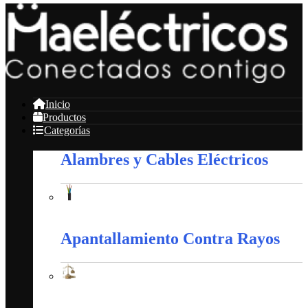
Inicio
Productos
Categorías
Alambres y Cables Eléctricos
Alambres y Cables Eléctricos
Apantallamiento Contra Rayos
Apantallamiento Contra Rayos