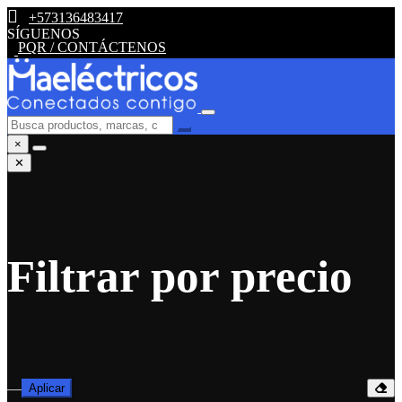
+573136483417
SÍGUENOS
PQR / CONTÁCTENOS
×
✕
Filtrar por precio
—
Aplicar