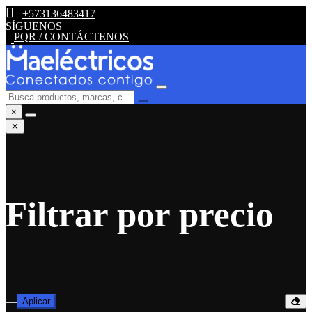
+573136483417
SÍGUENOS
PQR / CONTÁCTENOS
×
✕
Filtrar por precio
—
Aplicar