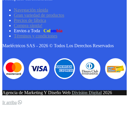
Navegación rápida
Gran variedad de productos
Precios de fábrica
Compra rápida!
Envios a Toda
Col
om
bia
Términos y condiciones
Maeléctricos SAS - 2026 © Todos Los Derechos Reservados
Agencia de Marketing Y Diseño Web
División Digital
2026
Ir arriba