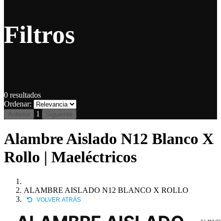
Filtros
0
resultados
Ordenar:
1
Anterior
Siguiente
Alambre Aislado N12 Blanco X
Rollo | Maeléctricos
ALAMBRE AISLADO N12 BLANCO X ROLLO
VOLVER ATRÁS
ALMAIS