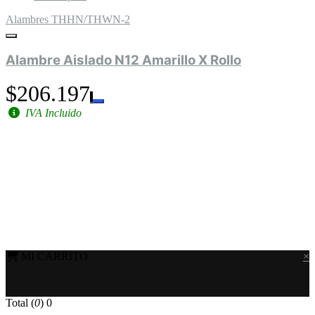
Alambres THHN/THWN-2
Alambre Aislado N12 Amarillo X Rollo
$206.197
IVA Incluido
MI CARRITO
×
Total (
0
)
0