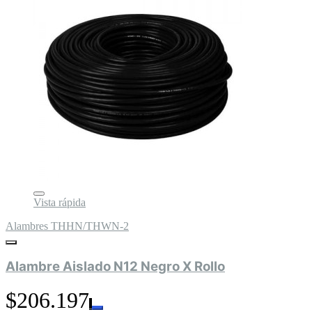
Vista rápida
Alambres THHN/THWN-2
Alambre Aislado N12 Negro X Rollo
$206.197