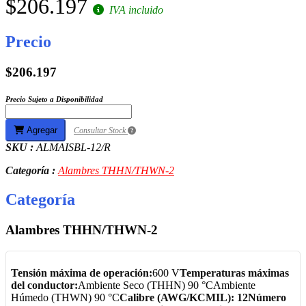
$206.197
IVA incluido
Precio
$206.197
Precio Sujeto a Disponibilidad
Agregar
Consultar Stock
SKU :
ALMAISBL-12/R
Categoría :
Alambres THHN/THWN-2
Categoría
Alambres THHN/THWN-2
Tensión máxima de operación:
600 V
Temperaturas máximas
del conductor:
Ambiente Seco (THHN) 90 °CAmbiente
Húmedo (THWN) 90 °C
Calibre (AWG/KCMIL): 12
Número